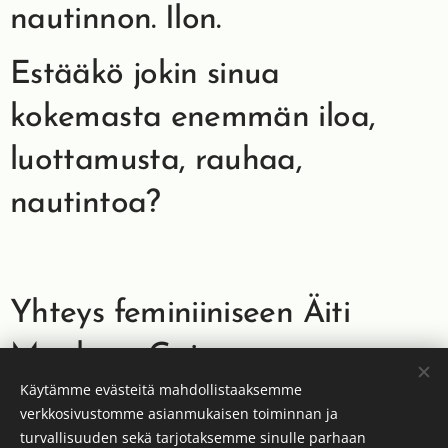
nautinnon. Ilon.
Estääkö jokin sinua
kokemasta enemmän iloa,
luottamusta, rauhaa,
nautintoa?
Yhteys feminiiniseen Äiti
Maahan- Gaiaan- on
Käytämme evästeitä mahdollistaaksemme
hoidoissa mukana.
verkkosivustomme asianmukaisen toiminnan ja
turvallisuuden sekä tarjotaksemme sinulle parhaan