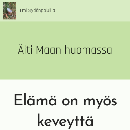
T:mi Sydänpoluilla
Äiti Maan huomassa
Elämä on myös
keveyttä